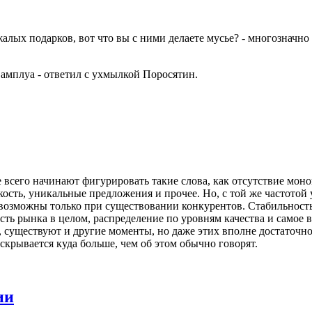
жалых подарков, вот что вы с ними делаете мусье? - многозначно
и амплуа - ответил с ухмылкой Поросятин.
ще всего начинают фигурировать такие слова, как отсутствие мон
бкость, уникальные предложения и прочее. Но, с той же частотой
возможны только при существовании конкурентов. Стабильность
ть рынка в целом, распределение по уровням качества и самое 
 существуют и другие моменты, но даже этих вполне достаточно 
 скрывается куда больше, чем об этом обычно говорят.
ии