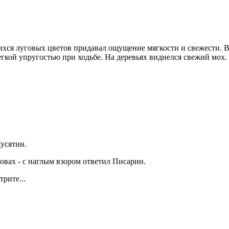
шихся луговых цветов придавал ощущение мягкости и свежести.
легкой упругостью при ходьбе. На деревьях виднелся свежий мох
Кусятин.
овах - с наглым взором ответил Писарин.
трите...