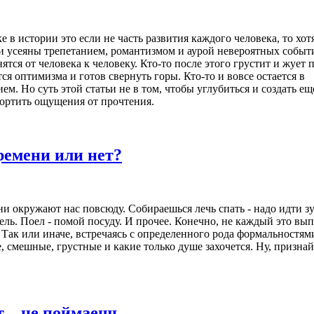
ке в истории это если не часть развития каждого человека, то хо
 усеяны трепетанием, романтизмом и аурой невероятных событи
тся от человека к человеку. Кто-то после этого грустит и жует 
ся оптимизма и готов свернуть горы. Кто-то и вовсе остается в
. Но суть этой статьи не в том, чтобы углубиться и создать ещ
 портить ощущения от прочтения.
ремени или нет?
и окружают нас повсюду. Собираешься лечь спать - надо идти зу
ель. Поел - помой посуду. И прочее. Конечно, не каждый это вып
ы. Так или иначе, встречаясь с определенного рода формальностям
 смешные, грустные и какие только душе захочется. Ну, признай
т – не поймаешь