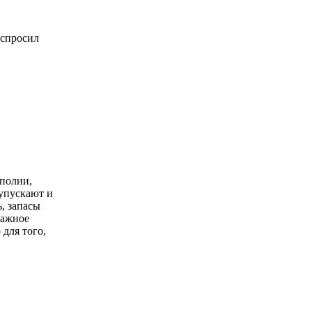
 спросил
ополии,
 упускают и
, запасы
важное
для того,