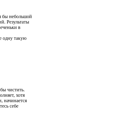
тя бы небольшой
й. Результаты
печеньки в
е одну такую
бы чистить.
олняет, хотя
и, начинается
тесь себе