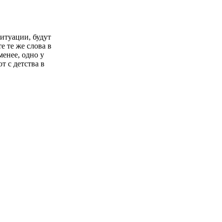
итуации, будут
е те же слова в
менее, одно у
т с детства в