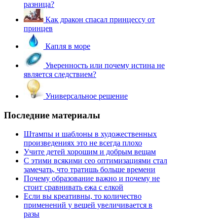
разница?
Как дракон спасал принцессу от
принцев
Капля в море
Уверенность или почему истина не
является следствием?
Универсальное решение
Последние материалы
Штампы и шаблоны в художественных
произведениях это не всегда плохо
Учите детей хорошим и добрым вещам
С этими всякими сео оптимизациями стал
замечать, что тратишь больше времени
Почему образование важно и почему не
стоит сравнивать ежа с елкой
Если вы креативны, то количество
применений у вещей увеличивается в
разы