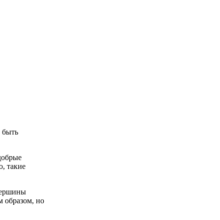
 быть
добрые
, такие
 вершины
м образом, но