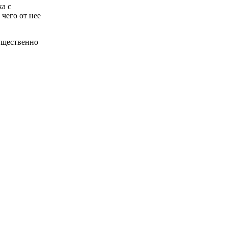
а с
чего от нее
ущественно