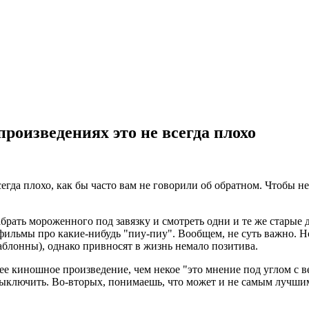
оизведениях это не всегда плохо
гда плохо, как бы часто вам не говорили об обратном. Чтобы не
рать мороженного под завязку и смотреть одни и те же старые 
фильмы про какие-нибудь "пиу-пиу". Вообщем, не суть важно. Но
аблонны), однако привносят в жизнь немало позитива.
нее киношное произведение, чем некое "это мнение под углом с
я выключить. Во-вторых, понимаешь, что может и не самым лучши