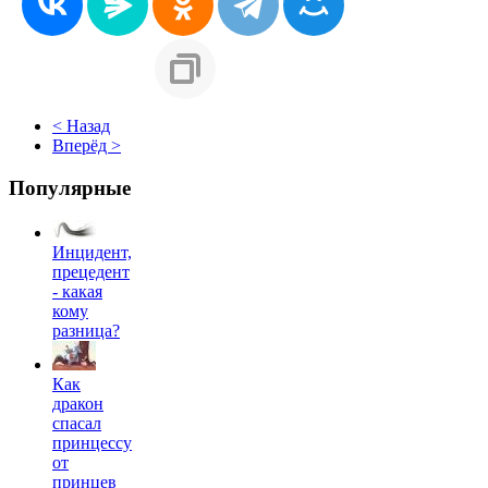
< Назад
Вперёд >
Популярные
Инцидент,
прецедент
- какая
кому
разница?
Как
дракон
спасал
принцессу
от
принцев