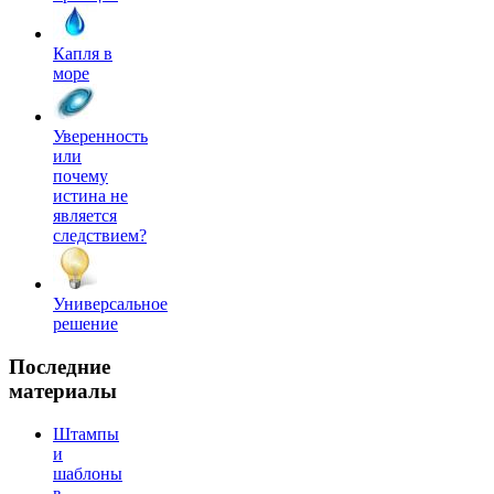
Капля в
море
Уверенность
или
почему
истина не
является
следствием?
Универсальное
решение
Последние
материалы
Штампы
и
шаблоны
в