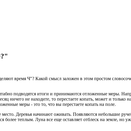
е?"
деляют время Ч"? Какой смысл заложен в этом простом словосо
масштабно подводятся итоги и принимаются отложенные меры. Нап
есяц ничего не находите, то перестаете копать, может и только н
оженные меры - это то, что вы перестаете копать на поле.
е место. Деревья начинают оживать. Появляются небольшие руче
 более теплым. Луна все еще оставляет отблеск на земле, но уж