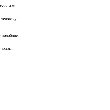
етки? Или
 человеку!
 подобное, -
- сказал