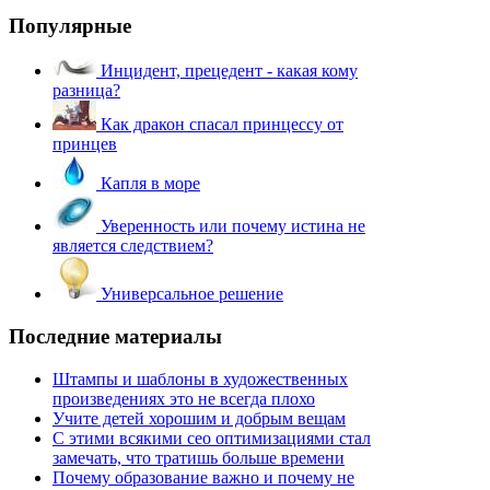
Популярные
Инцидент, прецедент - какая кому
разница?
Как дракон спасал принцессу от
принцев
Капля в море
Уверенность или почему истина не
является следствием?
Универсальное решение
Последние материалы
Штампы и шаблоны в художественных
произведениях это не всегда плохо
Учите детей хорошим и добрым вещам
С этими всякими сео оптимизациями стал
замечать, что тратишь больше времени
Почему образование важно и почему не