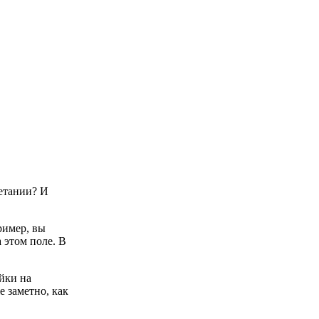
четании? И
ример, вы
а этом поле. В
йки на
е заметно, как