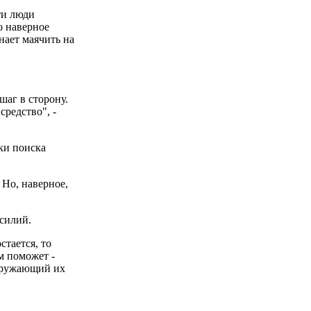
ти люди
о наверное
нает маячить на
шаг в сторону.
средство", -
тки поиска
 Но, наверное,
асилий.
стается, то
м поможет -
окружающий их