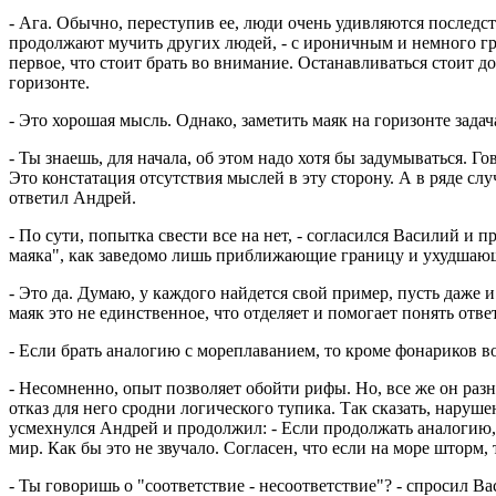
- Ага. Обычно, переступив ее, люди очень удивляются последст
продолжают мучить других людей, - с ироничным и немного гр
первое, что стоит брать во внимание. Останавливаться стоит д
горизонте.
- Это хорошая мысль. Однако, заметить маяк на горизонте задач
- Ты знаешь, для начала, об этом надо хотя бы задумываться. Го
Это констатация отсутствия мыслей в эту сторону. А в ряде случ
ответил Андрей.
- По сути, попытка свести все на нет, - согласился Василий и 
маяка", как заведомо лишь приближающие границу и ухудша
- Это да. Думаю, у каждого найдется свой пример, пусть даже 
маяк это не единственное, что отделяет и помогает понять отве
- Если брать аналогию с мореплаванием, то кроме фонариков в
- Несомненно, опыт позволяет обойти рифы. Но, все же он разн
отказ для него сродни логического тупика. Так сказать, наруш
усмехнулся Андрей и продолжил: - Если продолжать аналогию,
мир. Как бы это не звучало. Согласен, что если на море штор
- Ты говоришь о "соответствие - несоответствие"? - спросил Ва