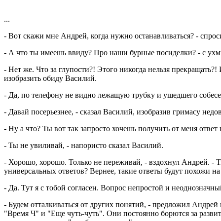
...
- Вот скажи мне Андрей, когда нужно останавливаться? - спро
- А что ты имеешь ввиду? Про наши бурные посиделки? - с ух
- Нет же. Что за глупости?! Этого никогда нельзя прекращать?
изобразить обиду Василий.
- Да, по телефону не видно лежащую трубку и ушедшего собесе
- Давай посерьезнее, - сказал Василий, изобразив гримасу недо
- Ну а что? Ты вот так запросто хочешь получить от меня ответ
- Ты не увиливай, - напористо сказал Василий.
- Хорошо, хорошо. Только не переживай, - вздохнул Андрей. - 
универсальных ответов? Вернее, такие ответы будут похожи на
- Да. Тут я с тобой согласен. Вопрос непростой и неоднозначн
- Будем отталкиваться от других понятий, - предложил Андрей 
"Время Ч" и "Еще чуть-чуть". Они постоянно борются за развит