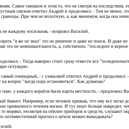
виям. Самое смешное в этом то, что не смотря на последствия, э
устным смехом ответил Андрей и продолжил: - Тем не менее, эт
о границы. При чем не вплотную, а, как минимум, когда она начи
а не каждому посильная, - возразил Василий.
ворить "я же не знал" это не решение и даже не поиск. И даже не 
ае это не невнимательность, а, собственно, "последнее и верное 
продолжил: - Тогда наверно стоит сразу отмести все "псевдопопы
ющие ситуацию.
и самый очевидный, - с ухмылкой ответил Андрей и продолжил: -
т на вопрос "когда пора остановиться". Как думаешь?
о тьме, у каждого корабля были карты местности, - предложил В
ый бывает. Например, если человек привык, что ему все легко до
ение привычного течения жизни. И тут опыт больше навредит, че
 то моряки, несмотря на обилие приборов и средств, слушают 
м, то оптимистичный прогноз о штиле можно выкидывать?
силий.