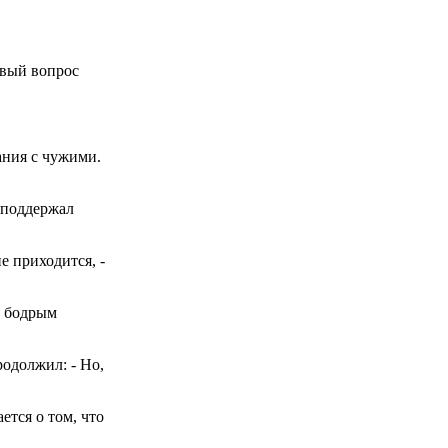
ивый вопрос
ания с чужими.
- поддержал
е приходится, -
е бодрым
родолжил: - Но,
ется о том, что