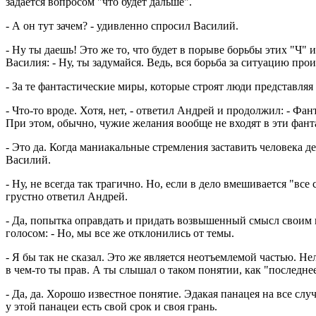
задается вопросом "что будет дальше".
- А он тут зачем? - удивленно спросил Василий.
- Ну ты даешь! Это же то, что будет в порыве борьбы этих "Ч"
Василия: - Ну, ты задумайся. Ведь, вся борьба за ситуацию прои
- За те фантастические миры, которые строят люди представляя
- Что-то вроде. Хотя, нет, - ответил Андрей и продолжил: - Ф
При этом, обычно, чужие желания вообще не входят в эти фан
- Это да. Когда маниакальные стремления заставить человека де
Василий.
- Ну, не всегда так трагично. Но, если в дело вмешивается "все 
грустно ответил Андрей.
- Да, попытка оправдать и придать возвышенный смысл своим 
голосом: - Но, мы все же отклонились от темы.
- Я бы так не сказал. Это же является неотъемлемой частью. Не
в чем-то ты прав. А ты слышал о таком понятии, как "последне
- Да, да. Хорошо известное понятие. Эдакая панацея на все случ
у этой панацеи есть свой срок и своя грань.